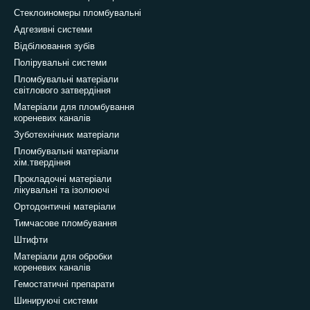
Стеклоиномеры пломбувальні
Адгезивні системи
Відбілювання зубів
Полірувальні системи
Пломбувальні матеріали
світлового затвердіння
Матеріали для пломбування
кореневих каналів
Зуботехнічних матеріали
Пломбувальні матеріали
хім.твердіння
Прокладочні матеріали
лікувальні та ізолюючі
Ортодонтичні матеріали
Тимчасове пломбування
Штифти
Матеріали для обробки
кореневих каналів
Гемостатичні препарати
Шинируючі системи