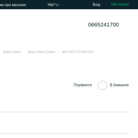
Мій кошик
Укр
Рус
Вхід
уки про магазин
0665241700
Бори Diasa
Бори Diasa Diasa
806.315.172.504.012
Порівняти
В бажання