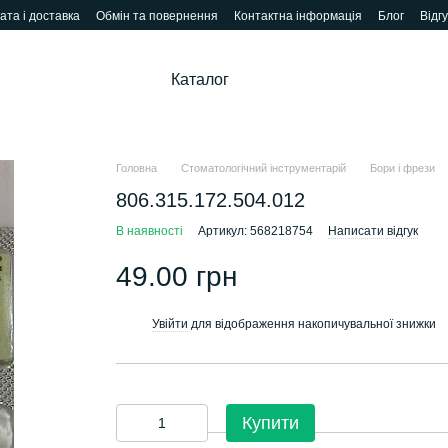
ата і доставка
Обмін та повернення
Контактна інформація
Блог
Відг
Каталог
Головна
Стоматологічний інструментарій
Бори і фрези
806.315.172.504.012
В наявності
Артикул: 568218754
Написати відгук
49.00 грн
Увійти
для відображення накопичувальної знижки
%
Купити