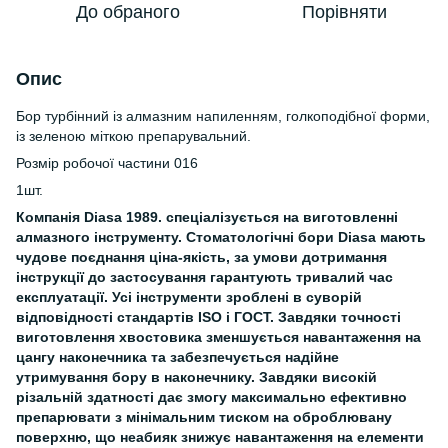
До обраного
Порівняти
Опис
Бор турбінний із алмазним напиленням, голкоподібної форми,
із зеленою міткою препарувальний.
Розмір робочої частини 016
1шт.
Компанія Diasa 1989. спеціалізується на виготовленні
алмазного інструменту. Стоматологічні бори Diasa мають
чудове поєднання ціна-якість, за умови дотримання
інструкції до застосування гарантують тривалий час
експлуатації. Усі інструменти зроблені в суворій
відповідності стандартів ISO і ГОСТ. Завдяки точності
виготовлення хвостовика зменшується навантаження на
цангу наконечника та забезпечується надійне
утримування бору в наконечнику. Завдяки високій
різальній здатності дає змогу максимально ефективно
препарювати з мінімальним тиском на оброблювану
поверхню, що неабияк знижує навантаження на елементи