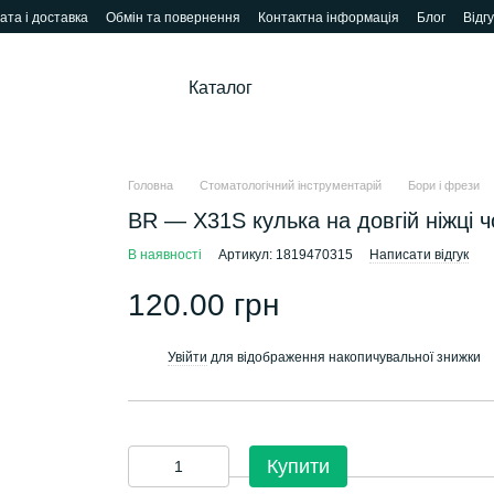
ата і доставка
Обмін та повернення
Контактна інформація
Блог
Відг
Каталог
Головна
Стоматологічний інструментарій
Бори і фрези
BR — X31S кулька на довгій ніжці ч
В наявності
Артикул: 1819470315
Написати відгук
120.00 грн
Увійти
для відображення накопичувальної знижки
%
Купити