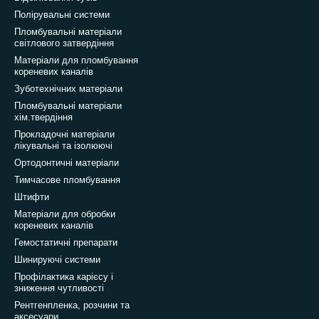
Полірувальні системи
Пломбувальні матеріали
світлового затвердіння
Матеріали для пломбування
кореневих каналів
Зуботехнічних матеріали
Пломбувальні матеріали
хім.твердіння
Прокладочні матеріали
лікувальні та ізолюючі
Ортодонтичні матеріали
Тимчасове пломбування
Штифти
Матеріали для обробки
кореневих каналів
Гемостатичні препарати
Шинируючі системи
Профілактика карієсу і
зниження чутливості
Рентгенпленка, розчини та
аксесуари