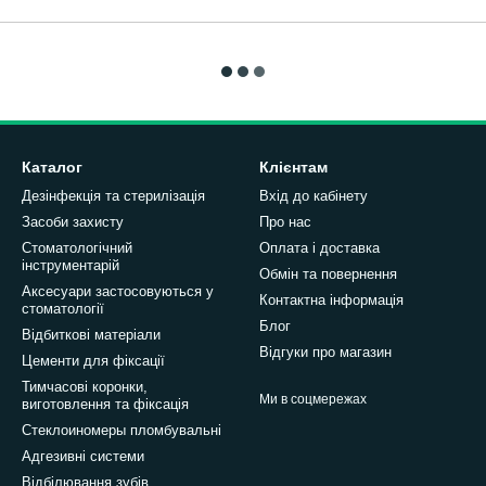
Каталог
Клієнтам
Дезінфекція та стерилізація
Вхід до кабінету
Засоби захисту
Про нас
Стоматологічний
Оплата і доставка
інструментарій
Обмін та повернення
Аксесуари застосовуються у
Контактна інформація
стоматології
Блог
Відбиткові матеріали
Відгуки про магазин
Цементи для фіксації
Тимчасові коронки,
Ми в соцмережах
виготовлення та фіксація
Стеклоиномеры пломбувальні
Адгезивні системи
Відбілювання зубів