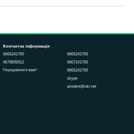
Контактна інформація
0665241700
0665241700
0679839312
0667241700
0665241700
Передзвонити вам?
skype
amident@ukr.net