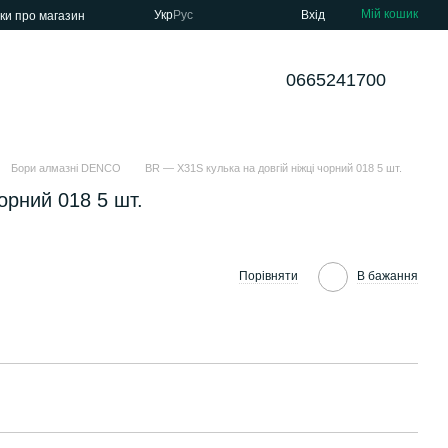
Мій кошик
Укр
Рус
Вхід
уки про магазин
0665241700
Бори алмазні DENCO
BR — X31S кулька на довгій ніжці чорний 018 5 шт.
орний 018 5 шт.
Порівняти
В бажання