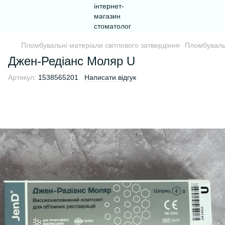
Пломбувальні матеріали світлового затвердіння
Пломбувальн
Джен-Редіанс Mоляр U
Артикул:
1538565201
Написати відгук