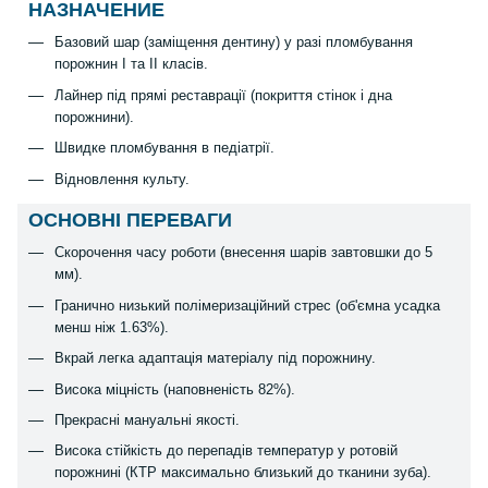
НАЗНАЧЕНИЕ
Базовий шар (заміщення дентину) у разі пломбування
порожнин I та II класів.
Лайнер під прямі реставрації (покриття стінок і дна
порожнини).
Швидке пломбування в педіатрії.
Відновлення культу.
ОСНОВНІ ПЕРЕВАГИ
Скорочення часу роботи (внесення шарів завтовшки до 5
мм).
Гранично низький полімеризаційний стрес (об'ємна усадка
менш ніж 1.63%).
Вкрай легка адаптація матеріалу під порожнину.
Висока міцність (наповненість 82%).
Прекрасні мануальні якості.
Висока стійкість до перепадів температур у ротовій
порожнині (КТР максимально близький до тканини зуба).