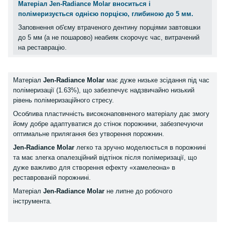
Матеріал Jen-Radiance Molar вноситься і
полімеризується однією порцією, глибиною до 5 мм.
Заповнення об'єму втраченого дентину порціями завтовшки
до 5 мм (а не пошарово) неабияк скорочує час, витрачений
на реставрацію.
Матеріал
Jen-Radiance Molar
має дуже низьке зсідання під час
полімеризації (1.63%), що забезпечує надзвичайно низький
рівень полімеризаційного стресу.
Особлива пластичність високонаповненого матеріалу дає змогу
йому добре адаптуватися до стінок порожнини, забезпечуючи
оптимальне прилягання без утворення порожнин.
Jen-Radiance Molar
легко та зручно моделюється в порожнині
та має злегка опалезційний відтінок після полімеризації, що
дуже важливо для створення ефекту «хамелеона» в
реставрованій порожнині.
Матеріал
Jen-Radiance Molar
не липне до робочого
інструмента.