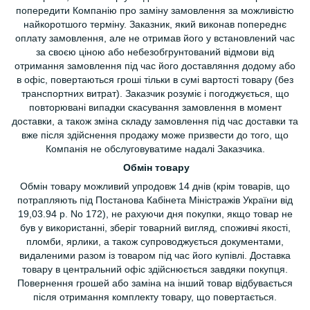
попередити Компанію про заміну замовлення за можливістю
найкоротшого терміну. Заказник, який виконав попереднє
оплату замовлення, але не отримав його у встановлений час
за своєю ціною або небезобгрунтований відмови від
отримання замовлення під час його доставляння додому або
в офіс, повертаються гроші тільки в сумі вартості товару (без
транспортних витрат). Заказчик розуміє і погоджується, що
повторювані випадки скасування замовлення в момент
доставки, а також зміна складу замовлення під час доставки та
вже після здійснення продажу може призвести до того, що
Компанія не обслуговуватиме надалі Заказчика.
Обмін товару
Обмін товару можливий упродовж 14 днів (крім товарів, що
потрапляють під Постанова Кабінета Міністражів України від
19,03.94 р. No 172), не рахуючи дня покупки, якщо товар не
був у використанні, зберіг товарний вигляд, споживчі якості,
пломби, ярлики, а також супроводжується документами,
видаленими разом із товаром під час його купівлі. Доставка
товару в центральний офіс здійснюється завдяки покупця.
Повернення грошей або заміна на інший товар відбувається
після отримання комплекту товару, що повертається.