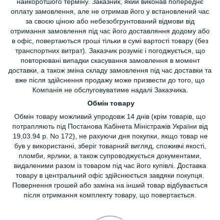
найкоротшого терміну. Заказник, який виконав попереднє
оплату замовлення, але не отримав його у встановлений час
за своєю ціною або небезобгрунтований відмови від
отримання замовлення під час його доставляння додому або
в офіс, повертаються гроші тільки в сумі вартості товару (без
транспортних витрат). Заказчик розуміє і погоджується, що
повторювані випадки скасування замовлення в момент
доставки, а також зміна складу замовлення під час доставки та
вже після здійснення продажу може призвести до того, що
Компанія не обслуговуватиме надалі Заказчика.
Обмін товару
Обмін товару можливий упродовж 14 днів (крім товарів, що
потрапляють під Постанова Кабінета Міністражів України від
19,03.94 р. No 172), не рахуючи дня покупки, якщо товар не
був у використанні, зберіг товарний вигляд, споживчі якості,
пломби, ярлики, а також супроводжується документами,
видаленими разом із товаром під час його купівлі. Доставка
товару в центральний офіс здійснюється завдяки покупця.
Повернення грошей або заміна на інший товар відбувається
після отримання комплекту товару, що повертається.