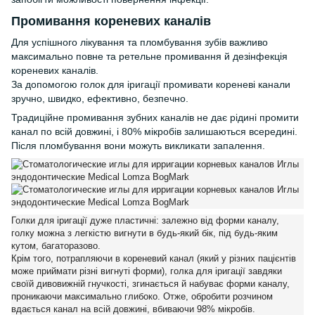
Промивання кореневих каналів
Для успішного лікування та пломбування зубів важливо
максимально повне та ретельне промивання й дезінфекція
кореневих каналів.
За допомогою голок для іригації промивати кореневі канали
зручно, швидко, ефективно, безпечно.
Традиційне промивання зубних каналів не дає рідині промити
канал по всій довжині, і 80% мікробів залишаються всередині.
Після пломбування вони можуть викликати запалення.
Голки для іригації дуже пластичні: залежно від форми каналу,
голку можна з легкістю вигнути в будь-який бік, під будь-яким
кутом, багаторазово.
Крім того, потрапляючи в кореневий канал (який у різних пацієнтів
може приймати різні вигнуті форми), голка для іригації завдяки
своїй дивовижній гнучкості, згинається й набуває форми каналу,
проникаючи максимально глибоко. Отже, обробити розчином
вдається канал на всій довжині, вбиваючи 98% мікробів.