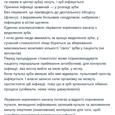
та нерви в центрі зуба) гинуть, і зуб інфікується.
Причина інфекції зазвичай — у розпаді зуба
Без лікування, це призводить до дентального абсцесу
(флюсу), з вираженим больовим синдромом, набряком і
інфекцією в кістки щелепи.
Єдиною альтернативою лікування кореневого каналу є
видалення зуба.
І хоча деякі люди вважають за краще видалення зуба, у
сучасній стомалотогії лікар бореться за збереження
максимально можливої кількості "своїх" зубів у пацієнта (не
імплантів).
Перед процедурою стоматолог може порекомендувати
пацієнту пероральне приймання антибіотиків, для контролю
інфекції, яка могла вийти за межі зуба, у кістку.
Коли пульпа зуба вмирає або вже відмерла, пульповий простір
інфікується. І власні захисні сили організму не можуть
протистояти цій інфекції, тому що в зубі зупиняються обмінні
процеси (усіймали, нема чому циркулювати).
Лікування кореневого каналу полягає в відритті порожнини
пульпи, вичищенні інфікованих залишків кульпи та заповнення
каналу інертним (неактивним) матеріалом для того, щоб
запобігти можливості повернення інфекції.