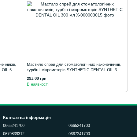
нечників,
Мастило спрей для стоматологічних наконечників,
 OIL 500
турбін і мікромоторів SYNTHETIC DENTAL OIL 300
мл
293.00 грн
В наявності
Контактна інформація
0665241700
0665241700
0679839312
0667241700