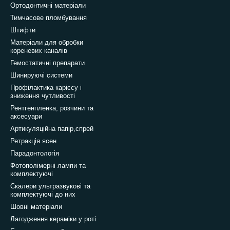
Ортодонтичні матеріали
Тимчасове пломбування
Штифти
Матеріали для обробки
кореневих каналів
Гемостатичні препарати
Шинируючі системи
Профілактика карієсу і
зниження чутливості
Рентгенпленка, розчини та
аксесуари
Артикуляційна папір,спрей
Ретракція ясен
Парадонтологія
Фотополімерні лампи та
комплектуючі
Скалери ультразвукові та
комплектуючі до них
Шовні матеріали
Лагодження кераміки у роті