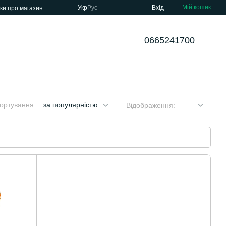
Мій кошик
Укр
Рус
Вхід
уки про магазин
0665241700
ортування:
за популярністю
Відображення: