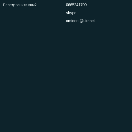
0665241700
Передзвонити вам?
skype
amident@ukr.net