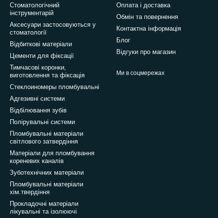
Стоматологічний
Оплата і доставка
інструментарій
Обмін та повернення
Аксесуари застосовуються у
Контактна інформація
стоматології
Блог
Відбиткові матеріали
Відгуки про магазин
Цементи для фіксації
Тимчасові коронки,
Ми в соцмережах
виготовлення та фіксація
Стеклоиномеры пломбувальні
Адгезивні системи
Відбілювання зубів
Полірувальні системи
Пломбувальні матеріали
світлового затвердіння
Матеріали для пломбування
кореневих каналів
Зуботехнічних матеріали
Пломбувальні матеріали
хім.твердіння
Прокладочні матеріали
лікувальні та ізолюючі