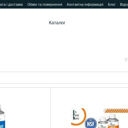
ата і доставка
Обмін та повернення
Контактна інформація
Блог
Відг
Каталог
С