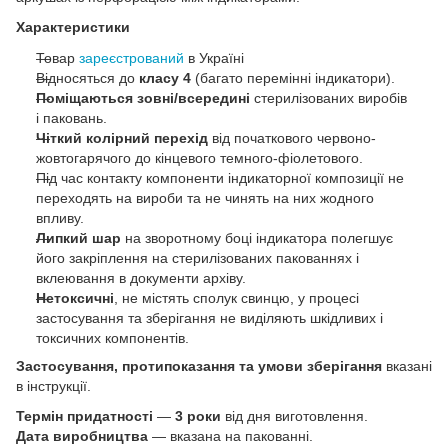
Характеристики
Товар
зареєстрований
в Україні
Відносяться до
класу 4
(багато перемінні індикатори).
Поміщаються зовні/всередині
стерилізованих виробів
і паковань.
Чіткий колірний перехід
від початкового червоно-
жовтогарячого до кінцевого темного-фіолетового.
Під час контакту компоненти індикаторної композиції не
переходять на вироби та не чинять на них жодного
впливу.
Липкий шар
на зворотному боці індикатора полегшує
його закріплення на стерилізованих пакованнях і
вклеювання в документи архіву.
Нетоксичні
, не містять сполук свинцю, у процесі
застосування та зберігання не виділяють шкідливих і
токсичних компонентів.
Застосування, протипоказання та умови зберігання
вказані
в інструкції.
Термін придатності
—
3 роки
від дня виготовлення.
Дата виробництва
— вказана на пакованні.