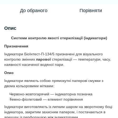
До обраного
Порівняти
Опис
Системи контролю якості стерилізації (індикатори)
Призначення
Індикатори БіоІнтест-П-134/5 призначені для візуального
контролю змінних
парової
стерилізації — температури, часу,
наявності насиченої водяної пари.
Опис
Індикатори являють собою прямокутні паперові смужки з
двома кольоровими мітками:
Червоно-жовтогарячий — індикаторна позначка
Темно-фіолетовий — елемент порівняння
Індикатори виготовляють із липким шаром на зворотному боці
індикатора, закритим захисним папером, і постачаються в
аркушах із перфорацією між індикаторами.