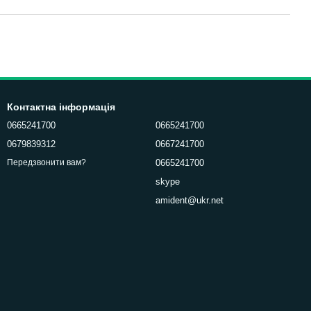
Контактна інформація
0665241700
0665241700
0679839312
0667241700
0665241700
Передзвонити вам?
skype
amident@ukr.net