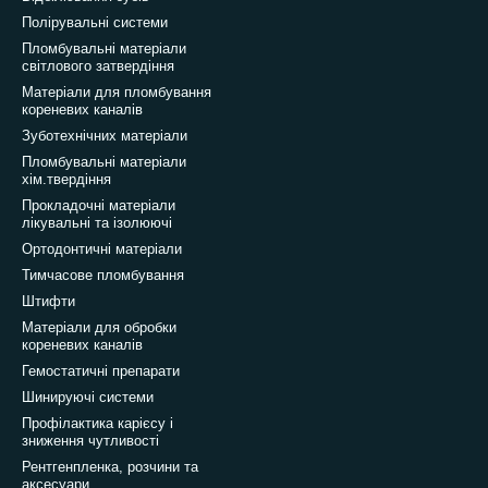
Полірувальні системи
Пломбувальні матеріали
світлового затвердіння
Матеріали для пломбування
кореневих каналів
Зуботехнічних матеріали
Пломбувальні матеріали
хім.твердіння
Прокладочні матеріали
лікувальні та ізолюючі
Ортодонтичні матеріали
Тимчасове пломбування
Штифти
Матеріали для обробки
кореневих каналів
Гемостатичні препарати
Шинируючі системи
Профілактика карієсу і
зниження чутливості
Рентгенпленка, розчини та
аксесуари