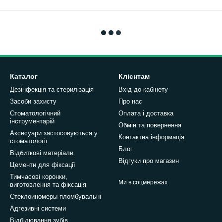
Каталог
Клієнтам
Дезінфекція та стерилізація
Вхід до кабінету
Засоби захисту
Про нас
Стоматологічний
Оплата і доставка
інструментарій
Обмін та повернення
Аксесуари застосовуються у
Контактна інформація
стоматології
Блог
Відбиткові матеріали
Відгуки про магазин
Цементи для фіксації
Тимчасові коронки,
Ми в соцмережах
виготовлення та фіксація
Стеклоиномеры пломбувальні
Адгезивні системи
Відбілювання зубів