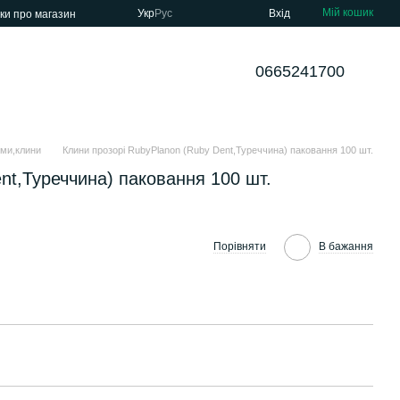
Мій кошик
Укр
Рус
Вхід
уки про магазин
0665241700
еми,клини
Клини прозорі RubyPlanon (Ruby Dent,Туреччина) паковання 100 шт.
nt,Туреччина) паковання 100 шт.
Порівняти
В бажання