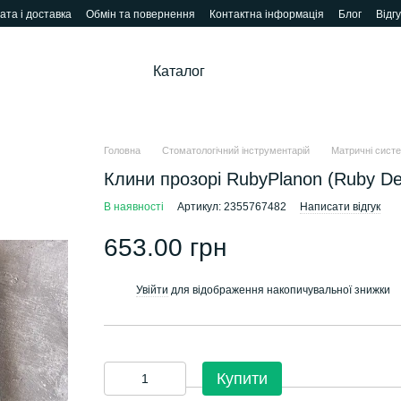
ата і доставка
Обмін та повернення
Контактна інформація
Блог
Відг
Каталог
Головна
Стоматологічний інструментарій
Матричні сист
Клини прозорі RubyPlanon (Ruby De
В наявності
Артикул: 2355767482
Написати відгук
653.00 грн
Увійти
для відображення накопичувальної знижки
%
Купити