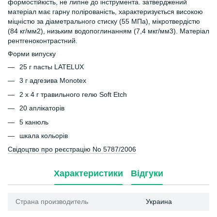
формостійкість, не липне до інструмента. затверджений
матеріал має гарну полірованість, характеризується високою
міцністю за діаметрального стиску (55 МПа), мікротвердістю
(84 кг/мм2), низьким водопоглинанням (7,4 мкг/мм3). Матеріал
рентгеноконтрастний.
Форми випуску
25 г пасты LATELUX
3 г адгезива Monotex
2 х 4 г травильного гелю Soft Etch
20 аплікаторів
5 канюль
шкала кольорів
Свідоцтво про реєстрацію No 5787/2006
Характеристики
Відгуки
Страна производитель
Украина