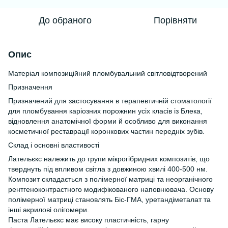
До обраного
Порівняти
Опис
Матеріал композиційний пломбувальний світловідтворений
Призначення
Призначений для застосування в терапевтичній стоматології
для пломбування каріозних порожнин усіх класів із Блека,
відновлення анатомічної форми й особливо для виконання
косметичної реставрації коронкових частин передніх зубів.
Склад і основні властивості
Лательєкс належить до групи мікрогібридних композитів, що
тверднуть під впливом світла з довжиною хвилі 400-500 нм.
Композит складається з полімерної матриці та неорганічного
рентгеноконтрастного модифікованого наповнювача. Основу
полімерної матриці становлять Біс-ГМА, уретандіметалат та
інші акрилові олігомери.
Паста Лательєкс має високу пластичність, гарну