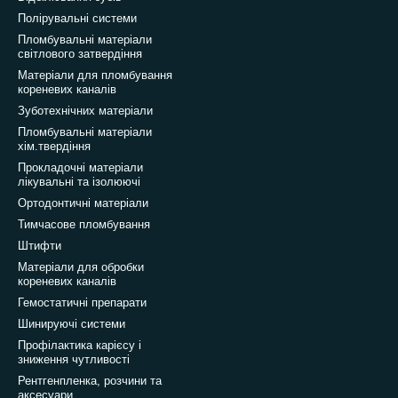
Полірувальні системи
Пломбувальні матеріали
світлового затвердіння
Матеріали для пломбування
кореневих каналів
Зуботехнічних матеріали
Пломбувальні матеріали
хім.твердіння
Прокладочні матеріали
лікувальні та ізолюючі
Ортодонтичні матеріали
Тимчасове пломбування
Штифти
Матеріали для обробки
кореневих каналів
Гемостатичні препарати
Шинируючі системи
Профілактика карієсу і
зниження чутливості
Рентгенпленка, розчини та
аксесуари