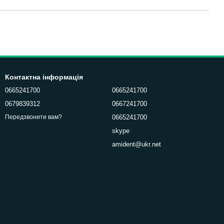
Контактна інформація
0665241700
0665241700
0679839312
0667241700
0665241700
Передзвонити вам?
skype
amident@ukr.net