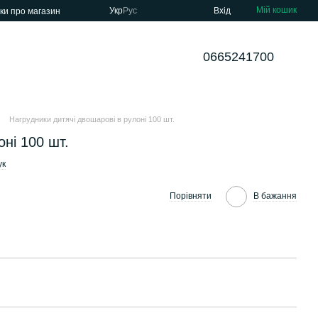
Мій кошик
Укр
Рус
Вхід
уки про магазин
0665241700
Нагрудники дитячі двошарові в рулоні 100 шт.
ні 100 шт.
ук
Порівняти
В бажання