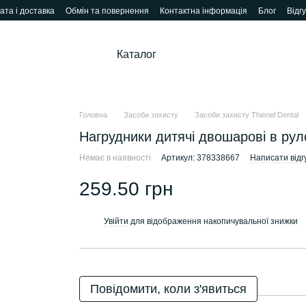
ата і доставка
Обмін та повернення
Контактна інформація
Блог
Відг
Каталог
Головна
Засоби захисту
Засоби захисту Thienel Dental
Нагрудники дитячі двошарові в руло
Немає в наявності
Артикул: 378338667
Написати відг
259.50 грн
Увійти
для відображення накопичувальної знижки
%
Повідомити, коли з'явиться