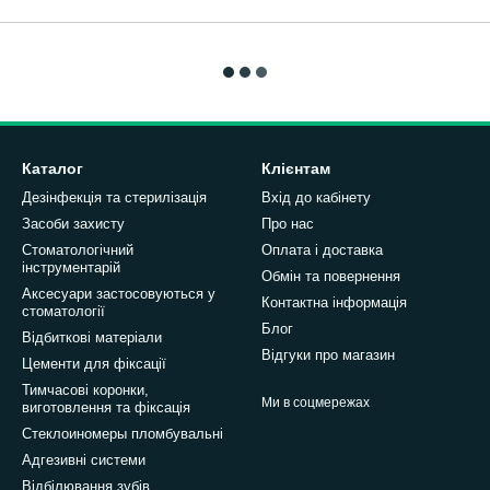
Каталог
Клієнтам
Дезінфекція та стерилізація
Вхід до кабінету
Засоби захисту
Про нас
Стоматологічний
Оплата і доставка
інструментарій
Обмін та повернення
Аксесуари застосовуються у
Контактна інформація
стоматології
Блог
Відбиткові матеріали
Відгуки про магазин
Цементи для фіксації
Тимчасові коронки,
Ми в соцмережах
виготовлення та фіксація
Стеклоиномеры пломбувальні
Адгезивні системи
Відбілювання зубів