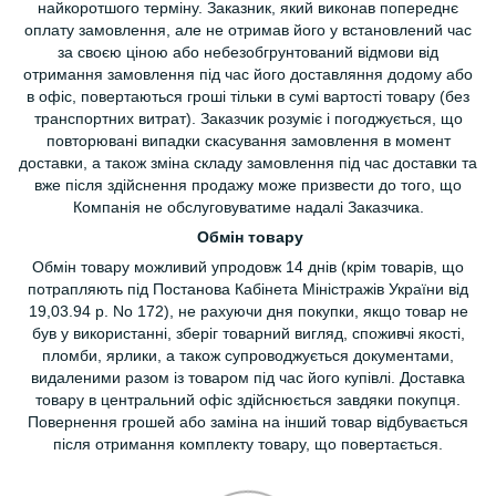
найкоротшого терміну. Заказник, який виконав попереднє
оплату замовлення, але не отримав його у встановлений час
за своєю ціною або небезобгрунтований відмови від
отримання замовлення під час його доставляння додому або
в офіс, повертаються гроші тільки в сумі вартості товару (без
транспортних витрат). Заказчик розуміє і погоджується, що
повторювані випадки скасування замовлення в момент
доставки, а також зміна складу замовлення під час доставки та
вже після здійснення продажу може призвести до того, що
Компанія не обслуговуватиме надалі Заказчика.
Обмін товару
Обмін товару можливий упродовж 14 днів (крім товарів, що
потрапляють під Постанова Кабінета Міністражів України від
19,03.94 р. No 172), не рахуючи дня покупки, якщо товар не
був у використанні, зберіг товарний вигляд, споживчі якості,
пломби, ярлики, а також супроводжується документами,
видаленими разом із товаром під час його купівлі. Доставка
товару в центральний офіс здійснюється завдяки покупця.
Повернення грошей або заміна на інший товар відбувається
після отримання комплекту товару, що повертається.