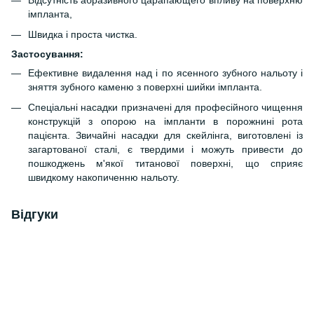
Відсутність абразивного царапающего впливу на поверхню
імпланта,
Швидка і проста чистка.
Застосування:
Ефективне видалення над і по ясенного зубного нальоту і
зняття зубного каменю з поверхні шийки імпланта.
Спеціальні насадки призначені для професійного чищення
конструкцій з опорою на імпланти в порожнині рота
пацієнта. Звичайні насадки для скейлінга, виготовлені із
загартованої сталі, є твердими і можуть привести до
пошкоджень м'якої титанової поверхні, що сприяє
швидкому накопиченню нальоту.
Відгуки