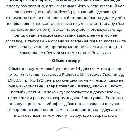
найкоротшого терміну. Заказник, який виконав попереднє
оплату замовлення, але не отримав його у встановлений час
за своєю ціною або небезобгрунтований відмови від
отримання замовлення під час його доставляння додому або
в офіс, повертаються гроші тільки в сумі вартості товару (без
транспортних витрат). Заказчик розуміє і погоджується, що
повторювані випадки скасування замовлення в момент
доставки, а також зміна складу замовлення під час доставки та
вже після здійснення продажу може призвести до того, що
Компанія не обслуговуватиме надалі Заказчика.
Обмін товару
Обмін товару можливий упродовж 14 днів (крім товарів, що
потрапляють під Постанова Кабінета Міністражів України від
19,03.94 р. No 172), не рахуючи дня покупки, якщо товар не
був у використанні, зберіг товарний вигляд, споживчі якості,
пломби, ярлики, а також супроводжується документами,
видаленими разом із товаром під час його купівлі. Доставка
товару в центральний офіс здійснюється завдяки покупця.
Повернення грошей або заміна на інший товар відбувається
після отримання комплекту товару, що повертається.