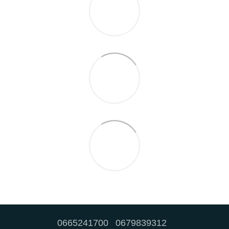
0665241700
0679839312