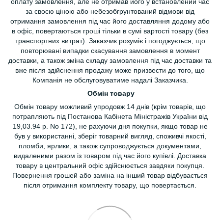
оплату замовлення, але не отримав його у встановлений час
за своєю ціною або небезобгрунтований відмови від
отримання замовлення під час його доставляння додому або
в офіс, повертаються гроші тільки в сумі вартості товару (без
транспортних витрат). Заказчик розуміє і погоджується, що
повторювані випадки скасування замовлення в момент
доставки, а також зміна складу замовлення під час доставки та
вже після здійснення продажу може призвести до того, що
Компанія не обслуговуватиме надалі Заказчика.
Обмін товару
Обмін товару можливий упродовж 14 днів (крім товарів, що
потрапляють під Постанова Кабінета Міністражів України від
19,03.94 р. No 172), не рахуючи дня покупки, якщо товар не
був у використанні, зберіг товарний вигляд, споживчі якості,
пломби, ярлики, а також супроводжується документами,
видаленими разом із товаром під час його купівлі. Доставка
товару в центральний офіс здійснюється завдяки покупця.
Повернення грошей або заміна на інший товар відбувається
після отримання комплекту товару, що повертається.