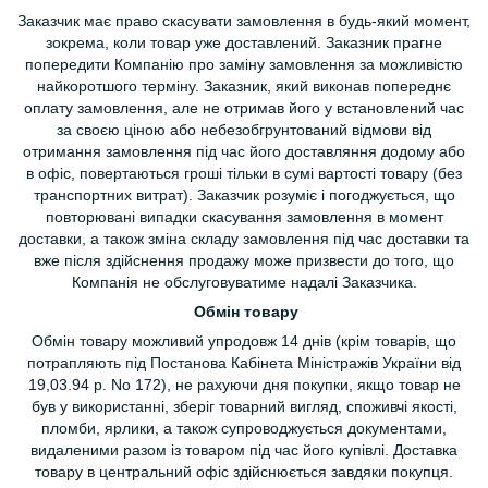
Заказчик має право скасувати замовлення в будь-який момент,
зокрема, коли товар уже доставлений. Заказник прагне
попередити Компанію про заміну замовлення за можливістю
найкоротшого терміну. Заказник, який виконав попереднє
оплату замовлення, але не отримав його у встановлений час
за своєю ціною або небезобгрунтований відмови від
отримання замовлення під час його доставляння додому або
в офіс, повертаються гроші тільки в сумі вартості товару (без
транспортних витрат). Заказчик розуміє і погоджується, що
повторювані випадки скасування замовлення в момент
доставки, а також зміна складу замовлення під час доставки та
вже після здійснення продажу може призвести до того, що
Компанія не обслуговуватиме надалі Заказчика.
Обмін товару
Обмін товару можливий упродовж 14 днів (крім товарів, що
потрапляють під Постанова Кабінета Міністражів України від
19,03.94 р. No 172), не рахуючи дня покупки, якщо товар не
був у використанні, зберіг товарний вигляд, споживчі якості,
пломби, ярлики, а також супроводжується документами,
видаленими разом із товаром під час його купівлі. Доставка
товару в центральний офіс здійснюється завдяки покупця.