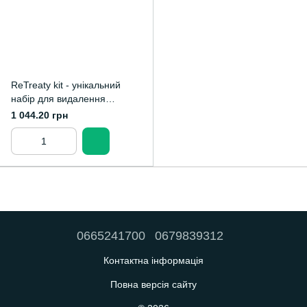
ReTreaty kit - унікальний
набір для видалення
гутаперчі
1 044.20 грн
0665241700
0679839312
Контактна інформація
Повна версія сайту