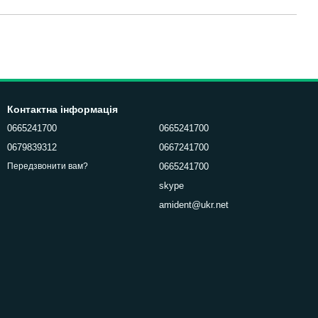
Контактна інформація
0665241700
0665241700
0679839312
0667241700
0665241700
Передзвонити вам?
skype
amident@ukr.net