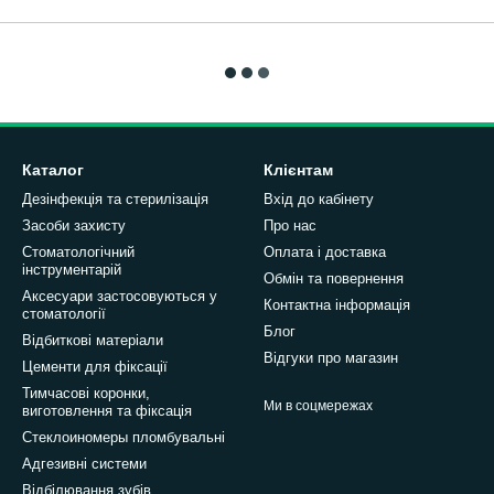
Каталог
Клієнтам
Дезінфекція та стерилізація
Вхід до кабінету
Засоби захисту
Про нас
Стоматологічний
Оплата і доставка
інструментарій
Обмін та повернення
Аксесуари застосовуються у
Контактна інформація
стоматології
Блог
Відбиткові матеріали
Відгуки про магазин
Цементи для фіксації
Тимчасові коронки,
Ми в соцмережах
виготовлення та фіксація
Стеклоиномеры пломбувальні
Адгезивні системи
Відбілювання зубів