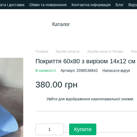
ата і доставка
Обмін та повернення
Контактна інформація
Блог
Відг
Каталог
Головна
Засоби захисту
Засоби захисту Релакс
Пок
Покриття 60х80 з вирізом 14х12 см
В наявності
Артикул: 2098538842
Написати відгук
380.00 грн
Увійти
для відображення накопичувальної знижки
%
Купити