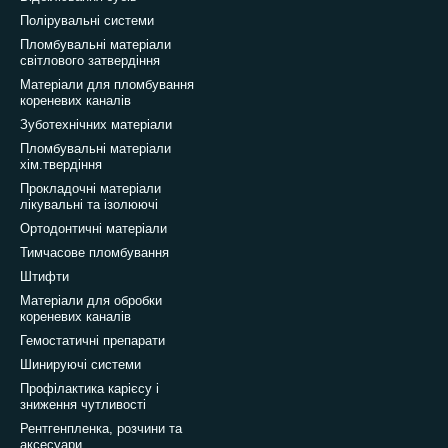
Полірувальні системи
Пломбувальні матеріали
світлового затвердіння
Матеріали для пломбування
кореневих каналів
Зуботехнічних матеріали
Пломбувальні матеріали
хім.твердіння
Прокладочні матеріали
лікувальні та ізолюючі
Ортодонтичні матеріали
Тимчасове пломбування
Штифти
Матеріали для обробки
кореневих каналів
Гемостатичні препарати
Шинируючі системи
Профілактика карієсу і
зниження чутливості
Рентгенпленка, розчини та
аксесуари