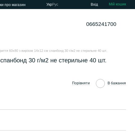
Мій кошик
Укр
Рус
Вхід
уки про магазин
0665241700
риття 60х80 з вирізом 14х12 см спанбонд 30 г/м2 не стерильне 40 шт.
 спанбонд 30 г/м2 не стерильне 40 шт.
Порівняти
В бажання