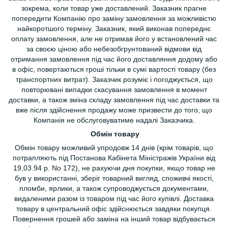
зокрема, коли товар уже доставлений. Заказник прагне
попередити Компанію про заміну замовлення за можливістю
найкоротшого терміну. Заказник, який виконав попереднє
оплату замовлення, але не отримав його у встановлений час
за своєю ціною або небезобгрунтований відмови від
отримання замовлення під час його доставляння додому або
в офіс, повертаються гроші тільки в сумі вартості товару (без
транспортних витрат). Заказчик розуміє і погоджується, що
повторювані випадки скасування замовлення в момент
доставки, а також зміна складу замовлення під час доставки та
вже після здійснення продажу може призвести до того, що
Компанія не обслуговуватиме надалі Заказчика.
Обмін товару
Обмін товару можливий упродовж 14 днів (крім товарів, що
потрапляють під Постанова Кабінета Міністражів України від
19,03.94 р. No 172), не рахуючи дня покупки, якщо товар не
був у використанні, зберіг товарний вигляд, споживчі якості,
пломби, ярлики, а також супроводжується документами,
видаленими разом із товаром під час його купівлі. Доставка
товару в центральний офіс здійснюється завдяки покупця.
Повернення грошей або заміна на інший товар відбувається