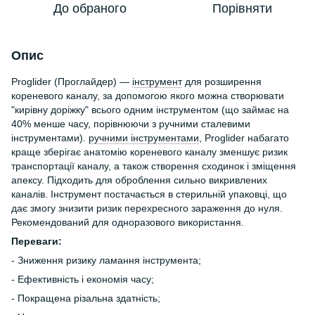
До обраного
Порівняти
Опис
Proglider (Проглайдер) —
інструмент
для розширення
кореневого каналу, за допомогою якого можна створювати
"кирівну доріжку" всього одним інструментом (що займає на
40% менше часу, порівнюючи з ручними сталевими
інструментами).
ручними інструментами
, Proglider набагато
краще зберігає анатомію кореневого каналу зменшує ризик
транспортації каналу, а також створення сходинок і зміщення
апексу. Підходить для оброблення сильно викривлених
каналів. Інструмент постачається в стерильній упаковці, що
дає змогу знизити ризик перехресного зараження до нуля.
Рекомендований для одноразового використання.
Переваги:
- Зниження ризику ламання інструмента;
- Ефективність і економія часу;
- Покращена різальна здатність;