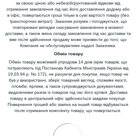
за своєю ціною або небезобгрунтований відмови від
отримання замовлення під час його доставляння додому або
в офіс, повертаються гроші тільки в сумі вартості товару (без
транспортних витрат). Заказчик розуміє і погоджується, що
повторювані випадки скасування замовлення в момент
доставки, а також зміна складу замовлення під час доставки та
вже після здійснення продажу може призвести до того, що
Компанія не обслуговуватиме надалі Заказчика.
Обмін товару
Обмін товару можливий упродовж 14 днів (крім товарів, що
потрапляють під Постанова Кабінета Міністражів України від
19,03.94 р. No 172), не рахуючи дня покупки, якщо товар не
був у використанні, зберіг товарний вигляд, споживчі якості,
пломби, ярлики, а також супроводжується документами,
видаленими разом із товаром під час його купівлі. Доставка
товару в центральний офіс здійснюється завдяки покупця.
Повернення грошей або заміна на інший товар відбувається
після отримання комплекту товару, що повертається.