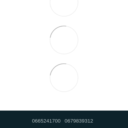
0665241700
0679839312