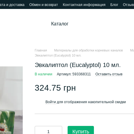
та и доставка
Обмен и возврат
Контактная информация
Блог
Отзыв
Каталог
Главная
Материалы для обработки корневых каналов
Ма
Эвкалиптол (Eucalyptol) 10 мл.
Эвкалиптол (Eucalyptol) 10 мл.
В наличии
Артикул: 593368311
Оставить отзыв
324.75 грн
Войти
для отображения накопительной скидки
%
Купить