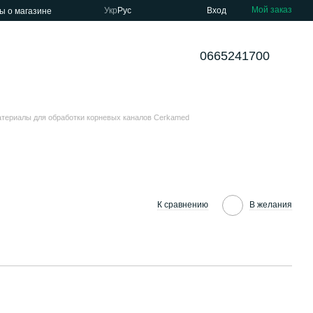
Мой заказ
Укр
Рус
Вход
ы о магазине
0665241700
териалы для обработки корневых каналов Cerkamed
К сравнению
В желания