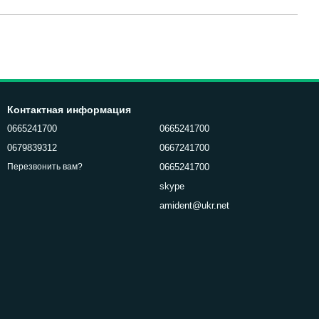
Контактная информация
0665241700
0665241700
0679839312
0667241700
0665241700
Перезвонить вам?
skype
amident@ukr.net