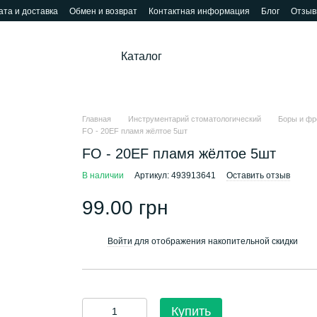
та и доставка
Обмен и возврат
Контактная информация
Блог
Отзыв
Каталог
Главная
Инструментарий стоматологический
Боры и фр
FO - 20ЕF пламя жёлтое 5шт
FO - 20ЕF пламя жёлтое 5шт
В наличии
Артикул: 493913641
Оставить отзыв
99.00 грн
Войти
для отображения накопительной скидки
%
Купить