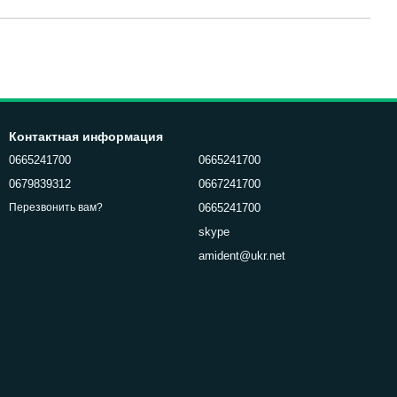
Контактная информация
0665241700
0665241700
0679839312
0667241700
0665241700
Перезвонить вам?
skype
amident@ukr.net