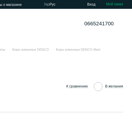
Мой заказ
Укр
Рус
Вход
ы о магазине
0665241700
езы
Боры алмазные DENCO
Боры алмазные DENCO Mani
К сравнению
В желания