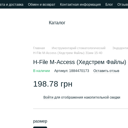
та и доставка
Обмен и возврат
Контактная информация
Блог
Отзыв
Каталог
Главная
Инструментарий стоматологический
Эндодонти
H-File M-Access (Хедстрем Файлы) 31мм 15-40
H-File M-Access (Хедстрем Файлы)
В наличии
Артикул: 1884470173
Оставить отзыв
198.78 грн
Войти
для отображения накопительной скидки
%
размер