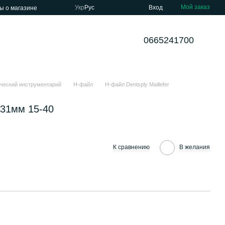
Мой заказ
Укр
Рус
Вход
ы о магазине
0665241700
ческий инструментарий
Н-файл
Н-файл Dentsply Maillefer
 31мм 15-40
К сравнению
В желания