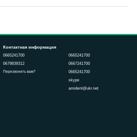
Контактная информация
0665241700
0665241700
0679839312
0667241700
0665241700
Перезвонить вам?
skype
amident@ukr.net