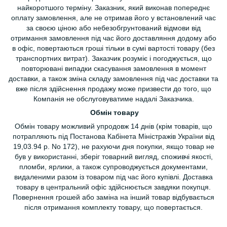
найкоротшого терміну. Заказник, який виконав попереднє
оплату замовлення, але не отримав його у встановлений час
за своєю ціною або небезобгрунтований відмови від
отримання замовлення під час його доставляння додому або
в офіс, повертаються гроші тільки в сумі вартості товару (без
транспортних витрат). Заказчик розуміє і погоджується, що
повторювані випадки скасування замовлення в момент
доставки, а також зміна складу замовлення під час доставки та
вже після здійснення продажу може призвести до того, що
Компанія не обслуговуватиме надалі Заказчика.
Обмін товару
Обмін товару можливий упродовж 14 днів (крім товарів, що
потрапляють під Постанова Кабінета Міністражів України від
19,03.94 р. No 172), не рахуючи дня покупки, якщо товар не
був у використанні, зберіг товарний вигляд, споживчі якості,
пломби, ярлики, а також супроводжується документами,
видаленими разом із товаром під час його купівлі. Доставка
товару в центральний офіс здійснюється завдяки покупця.
Повернення грошей або заміна на інший товар відбувається
після отримання комплекту товару, що повертається.