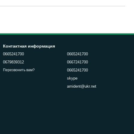
Контактная информация
0665241700
0665241700
0679839312
0667241700
0665241700
Перезвонить вам?
skype
amident@ukr.net