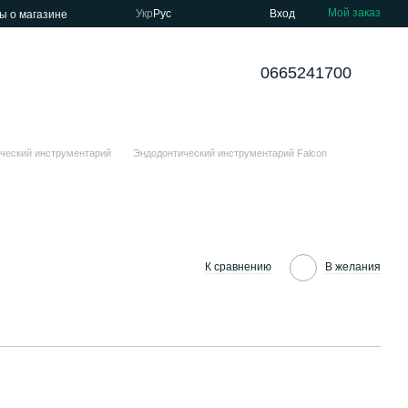
Мой заказ
Укр
Рус
Вход
ы о магазине
0665241700
ческий инструментарий
Эндодонтический инструментарий Falcon
К сравнению
В желания