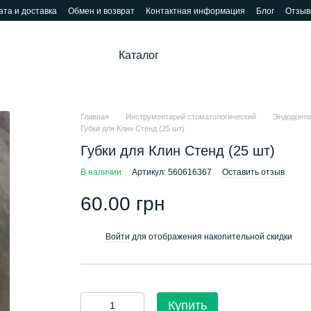
та и доставка
Обмен и возврат
Контактная информация
Блог
Отзыв
Каталог
Главная
Инструментарий стоматологический
Эндодонти
Губки для Клин Стенд (25 шт)
Губки для Клин Стенд (25 шт)
В наличии
Артикул: 560616367
Оставить отзыв
60.00 грн
Войти
для отображения накопительной скидки
%
Купить