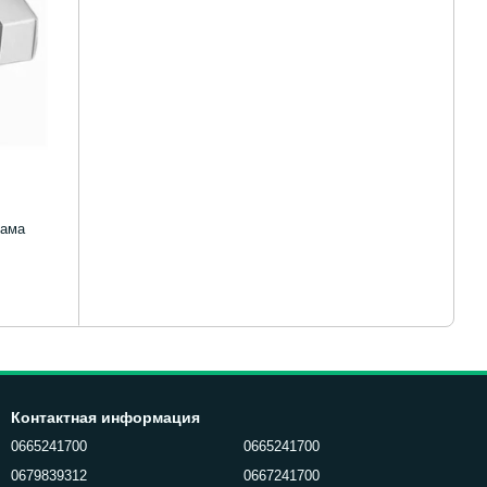
дама
Контактная информация
0665241700
0665241700
0679839312
0667241700