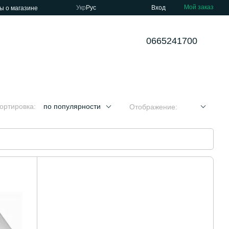
Мой заказ
Укр
Рус
Вход
ы о магазине
0665241700
ортировка:
по популярности
Отображение: