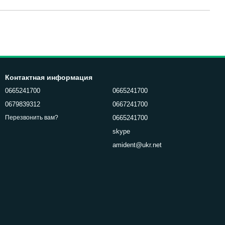
Контактная информация
0665241700
0665241700
0679839312
0667241700
0665241700
Перезвонить вам?
skype
amident@ukr.net