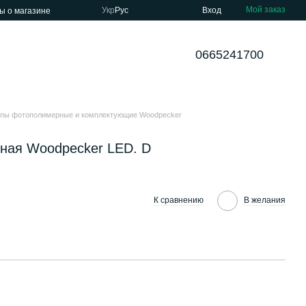
Мой заказ
Укр
Рус
Вход
ы о магазине
0665241700
пы фотополимерные и комплектующие Woodpecker
ная Woodpecker LED. D
К сравнению
В желания