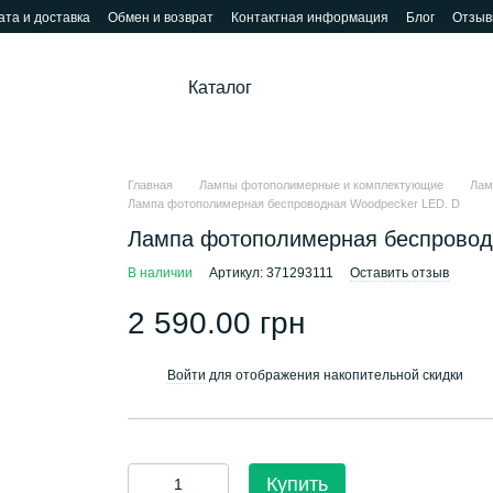
та и доставка
Обмен и возврат
Контактная информация
Блог
Отзыв
Каталог
Главная
Лампы фотополимерные и комплектующие
Лам
Лампа фотополимерная беспроводная Woodpecker LED. D
Лампа фотополимерная беспровод
В наличии
Артикул: 371293111
Оставить отзыв
2 590.00 грн
Войти
для отображения накопительной скидки
%
Купить