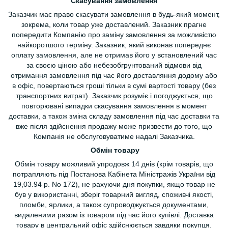
Скасування замовлення
Заказчик має право скасувати замовлення в будь-який момент,
зокрема, коли товар уже доставлений. Заказник прагне
попередити Компанію про заміну замовлення за можливістю
найкоротшого терміну. Заказник, який виконав попереднє
оплату замовлення, але не отримав його у встановлений час
за своєю ціною або небезобгрунтований відмови від
отримання замовлення під час його доставляння додому або
в офіс, повертаються гроші тільки в сумі вартості товару (без
транспортних витрат). Заказчик розуміє і погоджується, що
повторювані випадки скасування замовлення в момент
доставки, а також зміна складу замовлення під час доставки та
вже після здійснення продажу може призвести до того, що
Компанія не обслуговуватиме надалі Заказчика.
Обмін товару
Обмін товару можливий упродовж 14 днів (крім товарів, що
потрапляють під Постанова Кабінета Міністражів України від
19,03.94 р. No 172), не рахуючи дня покупки, якщо товар не
був у використанні, зберіг товарний вигляд, споживчі якості,
пломби, ярлики, а також супроводжується документами,
видаленими разом із товаром під час його купівлі. Доставка
товару в центральний офіс здійснюється завдяки покупця.