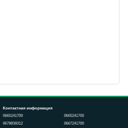
Контактная информация
0665241700
0665241700
0679839312
0667241700