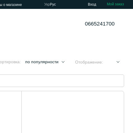
Мой заказ
Укр
Рус
Вход
ы о магазине
0665241700
ортировка:
по популярности
Отображение: