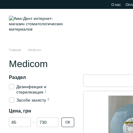
Перейти к основному контенту
О нас
Опла
Главная
Medicom
Medicom
Раздел
Дезинфекция и
1
стерилизация
3
Засоби захисту
Цена, грн
От Цена, грн
До Цена, грн
OK