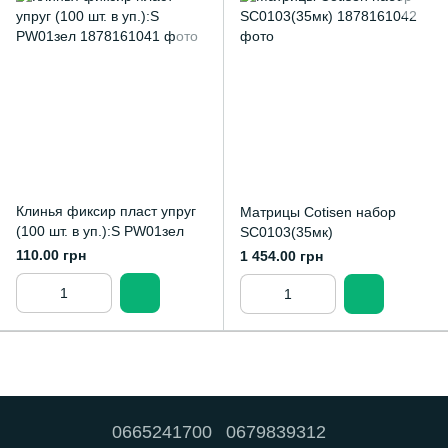
Клинья фиксир пласт упруг
Матрицы Сotisen набор
(100 шт. в уп.):S PW01зел
SC0103(35мк)
110.00 грн
1 454.00 грн
0665241700
0679839312