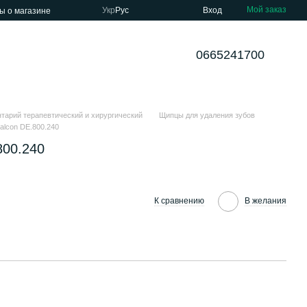
Мой заказ
Укр
Рус
Вход
ы о магазине
0665241700
тарий терапевтический и хирургический
Щипцы для удаления зубов
lcon DE.800.240
800.240
К сравнению
В желания