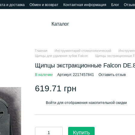
та и доставка
Обмен и возврат
Контактная информация
Блог
Отзыв
Каталог
Главная
Инструментарий стоматологический
Инструмен
Щипцы для удаления зубов Falcon
Щипцы экстракционные Fa
Щипцы экстракционные Falcon DE.
В наличии
Артикул: 2217457841
Оставить отзыв
619.71 грн
Войти
для отображения накопительной скидки
%
Купить