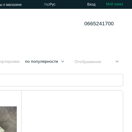
Мой заказ
Укр
Рус
Вход
ы о магазине
0665241700
ортировка:
по популярности
Отображение: