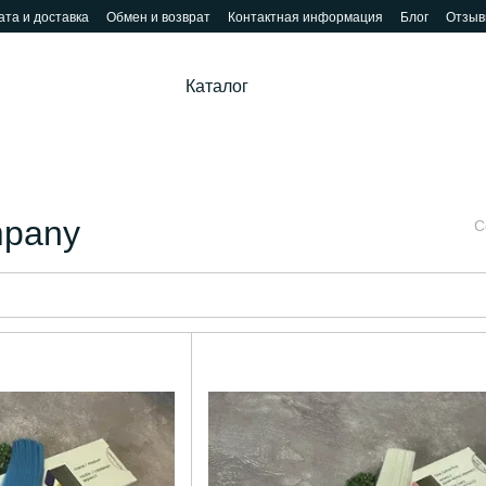
та и доставка
Обмен и возврат
Контактная информация
Блог
Отзыв
Каталог
mpany
С