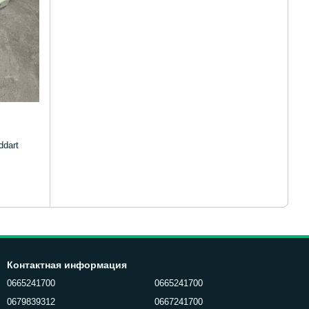
ddart
Контактная информация
0665241700
0665241700
0679839312
0667241700