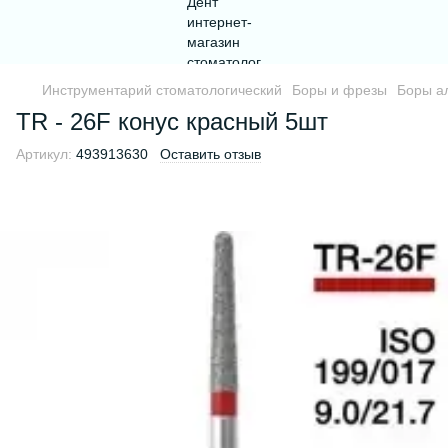
Инструментарий стоматологический
Боры и фрезы
Боры а
TR - 26F конус красный 5шт
Артикул:
493913630
Оставить отзыв