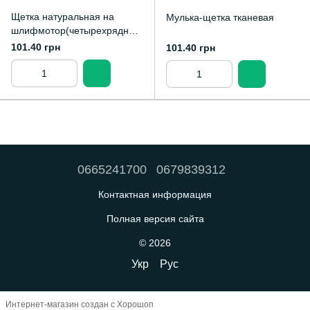
Щетка натуральная на
Мулька-щетка тканевая
шлифмотор(четырехрядная)
зуботехническая
101.40 грн
101.40 грн
0665241700
0679839312
Контактная информация
Полная версия сайта
© 2026
Укр
Рус
Интернет-магазин создан с Хорошоп