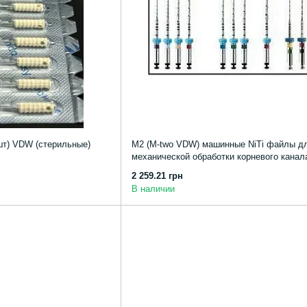
шт) VDW (стерильные)
М2 (M-two VDW) машинные NiTi файлы д
механической обработки корневого канала
асс
2 259.21 грн
В наличии