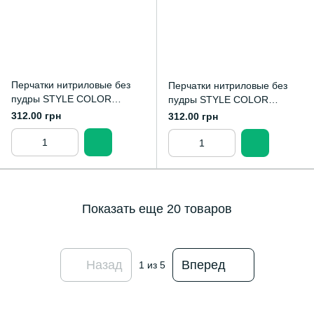
Перчатки нитриловые без
Перчатки нитриловые без
пудры STYLE COLOR
пудры STYLE COLOR
GRENADINE 50 пар М
LEMON 50 пар XS
312.00 грн
312.00 грн
Показать еще 20 товаров
Назад
Вперед
1
из 5