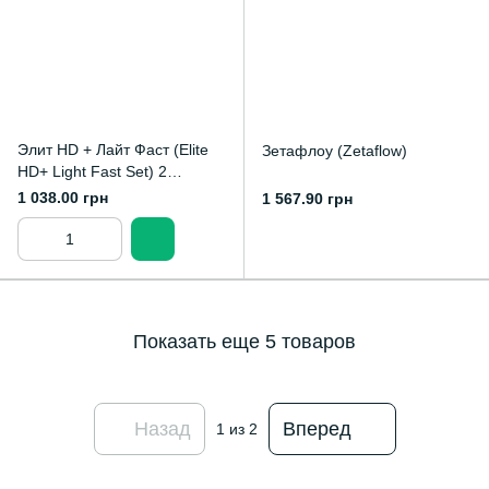
Элит HD + Лайт Фаст (Elite
Зетафлоу (Zetaflow)
HD+ Light Fast Set) 2
картриджа х 50 мл
1 038.00 грн
1 567.90 грн
Показать еще 5 товаров
Назад
Вперед
1
из 2