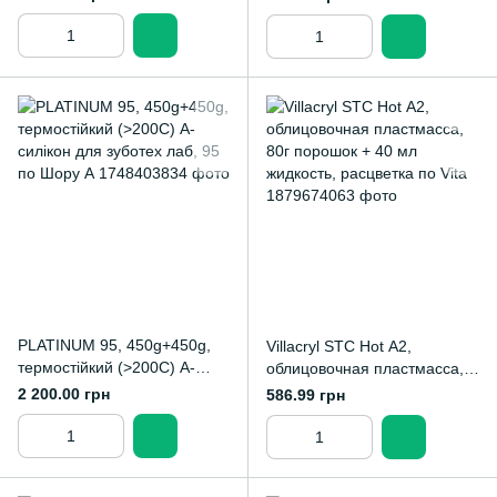
индивидуальных ложек
PLATINUM 95, 450g+450g,
Villacryl STC Hot А2,
термостійкий (>200С) A-
облицовочная пластмасса,
силікон для зуботех лаб, 95
80г порошок + 40 мл
2 200.00 грн
586.99 грн
по Шору А
жидкость, расцветка по Vita