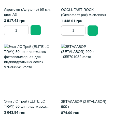
Акритемп (Acrytemp) 50 мл.
OCCLUFAST ROCK
цвет А3
(Оклюфаст рок) А-силикон
для регистрации прикуса
3 917.41 грн
1 448.01 грн
Элит ЛС Трей (ELITE LC
ЗЕТАЛАБОР (ZETALABOR)
TRAY) 50 шт. пластмасса
900 г.
фотополимерная для
3 043.94 грн
874.00 грн