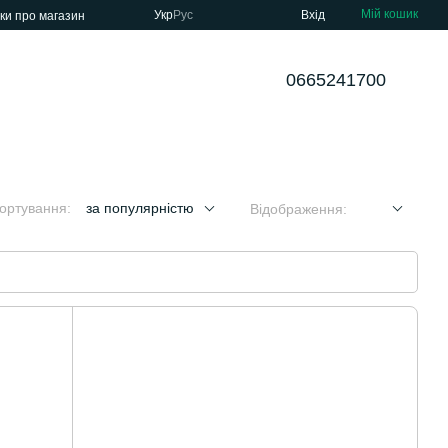
Мій кошик
Укр
Рус
Вхід
уки про магазин
0665241700
ортування:
за популярністю
Відображення: