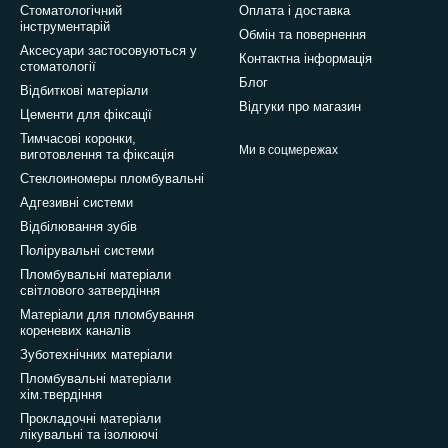
Стоматологічний
Оплата і доставка
інструментарій
Обмін та повернення
Аксесуари застосовуються у
Контактна інформація
стоматології
Блог
Відбиткові матеріали
Відгуки про магазин
Цементи для фіксації
Тимчасові коронки,
Ми в соцмережах
виготовлення та фіксація
Стеклоиномеры пломбувальні
Адгезивні системи
Відбілювання зубів
Полірувальні системи
Пломбувальні матеріали
світлового затвердіння
Матеріали для пломбування
кореневих каналів
Зуботехнічних матеріали
Пломбувальні матеріали
хім.твердіння
Прокладочні матеріали
лікувальні та ізолюючі