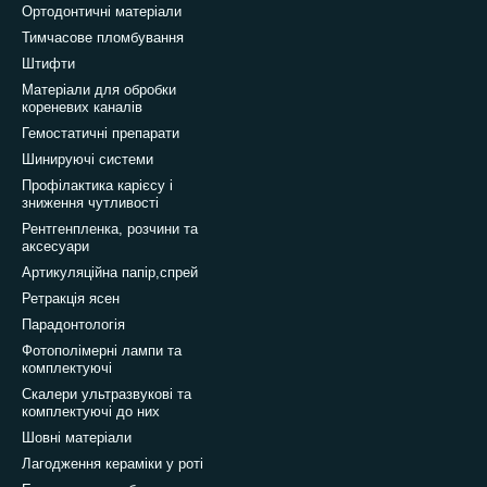
Ортодонтичні матеріали
Тимчасове пломбування
Штифти
Матеріали для обробки
кореневих каналів
Гемостатичні препарати
Шинируючі системи
Профілактика карієсу і
зниження чутливості
Рентгенпленка, розчини та
аксесуари
Артикуляційна папір,спрей
Ретракція ясен
Парадонтологія
Фотополімерні лампи та
комплектуючі
Скалери ультразвукові та
комплектуючі до них
Шовні матеріали
Лагодження кераміки у роті