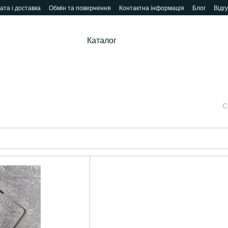
ата і доставка
Обмін та повернення
Контактна інформація
Блог
Відг
Каталог
С