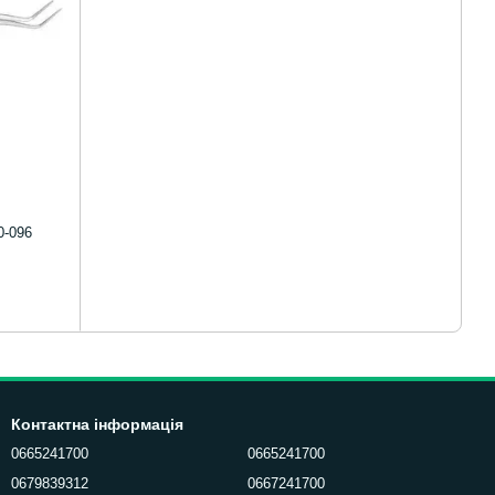
0-096
Контактна інформація
0665241700
0665241700
0679839312
0667241700