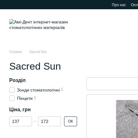
Перейти до основного контенту
Про нас
Опл
Головна
Sacred Sun
Sacred Sun
Розділ
1
Зонди стоматологічні
1
Пінцети
Ціна, грн
Від Ціна, грн
До Ціна, грн
ОК