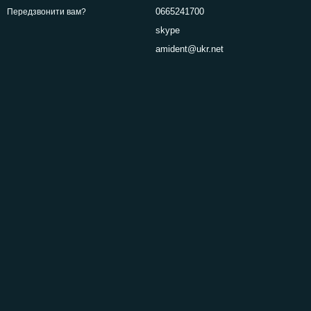
0665241700
Передзвонити вам?
skype
amident@ukr.net