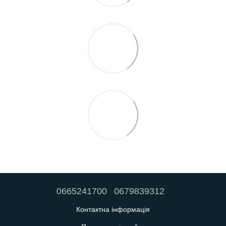
0665241700
0679839312
Контактна інформація