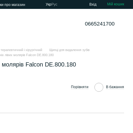
Мій кошик
Укр
Рус
Вхід
уки про магазин
0665241700
 терапевтичний і хірургічний
Щипці для видалення зубів
іх лівих молярів Falcon DE.800.180
 молярів Falcon DE.800.180
Порівняти
В бажання