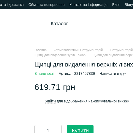
ата і доставка
Обмін та повернення
Контактна інформація
Блог
Відг
Каталог
Головна
Стоматологічний інструментарій
Інструментарій
Щипці для видалення зубів Falcon
Щипці для видалення верхн
Щипці для видалення верхніх лівих
В наявності
Артикул: 2217457836
Написати відгук
619.71 грн
Увійти
для відображення накопичувальної знижки
%
Купити