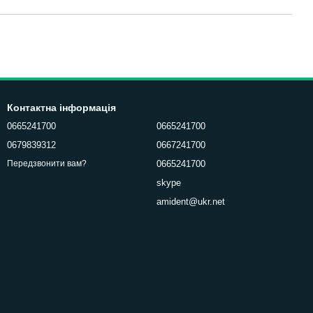
Контактна інформація
0665241700
0665241700
0679839312
0667241700
0665241700
Передзвонити вам?
skype
amident@ukr.net