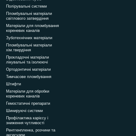
Полірувальні системи
Пломбувальні матеріали
світлового затвердіння
Матеріали для пломбування
кореневих каналів
Зуботехнічних матеріали
Пломбувальні матеріали
хім.твердіння
Прокладочні матеріали
лікувальні та ізолюючі
Ортодонтичні матеріали
Тимчасове пломбування
Штифти
Матеріали для обробки
кореневих каналів
Гемостатичні препарати
Шинируючі системи
Профілактика карієсу і
зниження чутливості
Рентгенпленка, розчини та
аксесуари