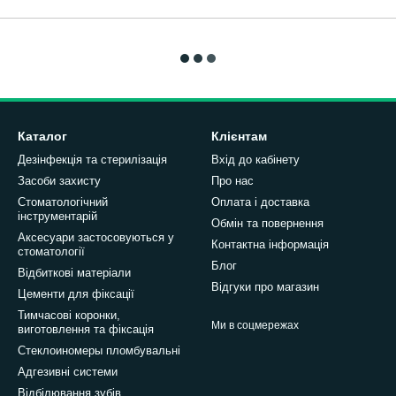
Каталог
Клієнтам
Дезінфекція та стерилізація
Вхід до кабінету
Засоби захисту
Про нас
Стоматологічний
Оплата і доставка
інструментарій
Обмін та повернення
Аксесуари застосовуються у
Контактна інформація
стоматології
Блог
Відбиткові матеріали
Відгуки про магазин
Цементи для фіксації
Тимчасові коронки,
Ми в соцмережах
виготовлення та фіксація
Стеклоиномеры пломбувальні
Адгезивні системи
Відбілювання зубів