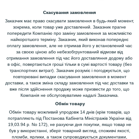
Скасування замовлення
Заказчик має право скасувати замовлення в будь-який момент,
зокрема, коли товар уже доставлений. Заказник прагне
попередити Компанію про заміну замовлення за можливістю
найкоротшого терміну. Заказник, який виконав попереднє
оплату замовлення, але не отримав його у встановлений час
за своєю ціною або небезобгрунтований відмови від
отримання замовлення під час його доставляння додому або
в офіс, повертаються гроші тільки в сумі вартості товару (без
транспортних витрат). Заказчик розуміє і погоджується, що
повторювані випадки скасування замовлення в момент
доставки, а також зміна складу замовлення під час доставки та
вже після здійснення продажу може призвести до того, що
Компанія не обслуговуватиме надалі Заказчика.
Обмін товару
Обмін товару можливий упродовж 14 днів (крім товарів, що
потрапляють під Постанова Кабінета Міністражів України від
19,03.94 р. No 172), не рахуючи дня покупки, якщо товар не
був у використанні, зберіг товарний вигляд, споживчі якості,
пломби, ярлики, а також супроводжується документами,