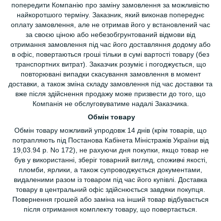
попередити Компанію про заміну замовлення за можливістю
найкоротшого терміну. Заказник, який виконав попереднє
оплату замовлення, але не отримав його у встановлений час
за своєю ціною або небезобгрунтований відмови від
отримання замовлення під час його доставляння додому або
в офіс, повертаються гроші тільки в сумі вартості товару (без
транспортних витрат). Заказчик розуміє і погоджується, що
повторювані випадки скасування замовлення в момент
доставки, а також зміна складу замовлення під час доставки та
вже після здійснення продажу може призвести до того, що
Компанія не обслуговуватиме надалі Заказчика.
Обмін товару
Обмін товару можливий упродовж 14 днів (крім товарів, що
потрапляють під Постанова Кабінета Міністражів України від
19,03.94 р. No 172), не рахуючи дня покупки, якщо товар не
був у використанні, зберіг товарний вигляд, споживчі якості,
пломби, ярлики, а також супроводжується документами,
видаленими разом із товаром під час його купівлі. Доставка
товару в центральний офіс здійснюється завдяки покупця.
Повернення грошей або заміна на інший товар відбувається
після отримання комплекту товару, що повертається.