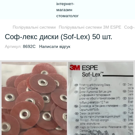
Полірувальні системи
Полірувальні системи 3M ESPE
Соф-л
Соф-лекс диски (Sof-Lex) 50 шт.
Артикул:
8692С
Написати відгук