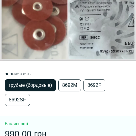
зернистость
грубые (бордовые)
8692М
8692F
8692SF
В наявності
990.00 грн