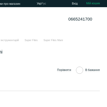
Мій кошик
Укр
Рус
Вхід
уки про магазин
0665241700
 інструментарій
Super Files
Super Files Mani
ni
Порівняти
В бажання