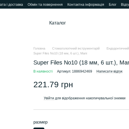
ата і доставка
Обмін та повернення
Контактна інформація
Блог
Відг
Каталог
Головна
Стоматологічний інструментарій
Ендодонтичний
Super Files No10 (18 мм, 6 шт.), Mani
Super Files No10 (18 мм, 6 шт.), Ma
В наявності
Артикул: 1886942469
Написати відгук
221.79 грн
Увійти
для відображення накопичувальної знижки
%
размер