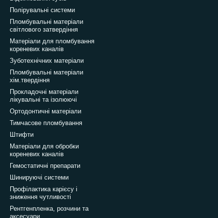
Полірувальні системи
Пломбувальні матеріали
світлового затвердіння
Матеріали для пломбування
кореневих каналів
Зуботехнічних матеріали
Пломбувальні матеріали
хім.твердіння
Прокладочні матеріали
лікувальні та ізолюючі
Ортодонтичні матеріали
Тимчасове пломбування
Штифти
Матеріали для обробки
кореневих каналів
Гемостатичні препарати
Шинируючі системи
Профілактика карієсу і
зниження чутливості
Рентгенпленка, розчини та
аксесуари