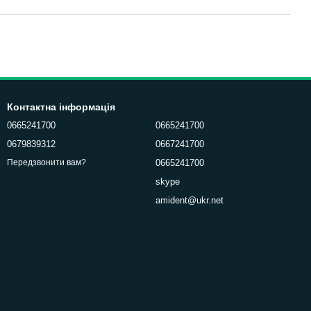
Контактна інформація
0665241700
0665241700
0679839312
0667241700
0665241700
Передзвонити вам?
skype
amident@ukr.net