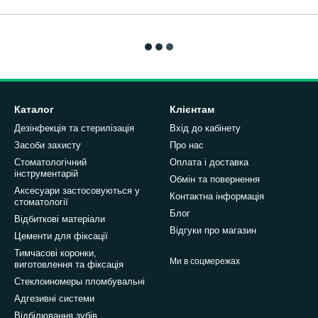
Каталог
Клієнтам
Дезінфекція та стерилізація
Вхід до кабінету
Засоби захисту
Про нас
Стоматологічний
Оплата і доставка
інструментарій
Обмін та повернення
Аксесуари застосовуються у
Контактна інформація
стоматології
Блог
Відбиткові матеріали
Відгуки про магазин
Цементи для фіксації
Тимчасові коронки,
Ми в соцмережах
виготовлення та фіксація
Стеклоиномеры пломбувальні
Адгезивні системи
Відбілювання зубів