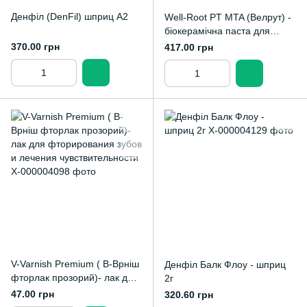
Денфіл (DenFil) шприц А2
Well-Root PT MTA (Велрут) -
біокерамічна паста для
відновлення корневих
370.00 грн
417.00 грн
каналів
V-Varnish Premium ( В-Врніш
Денфіл Балк Флоу - шприц
фторлак прозорий)- лак для
2г
фторирования зубов и
47.00 грн
320.60 грн
лечения чувствительности