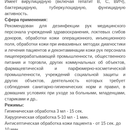
Имеет вирулицидную (включая гепатит В, С, ВИЧ),
бактерицидную, туберкулоцидную, фунгицидную
активность.
Сфера применения:
Рекомендован для дезинфекции рук медицинского
персонала учреждений здравоохранения, локтевых сгибов
доноров, обработки кожи операционного, инъекционного
поля, обработки кожи при инвазивных методах диагностики
и лечения пациентов и деконтаминации кожи рук персонала
пищеперерабатывающей промышленности, общественного
питания и торговли, других коммунальных об объектов,
фармацевтической и парфюмерно-косметической
промышленности, учреждений социальной защиты и
других объектов, деятельность которых требует
соблюдения санитарно-гигиенических норм и правил, в
домашних условиях при уходе за больными, младенцами,
стариками и др..
Режимы:
Гигиеническая обработка 3 мл - 15 сек.
Хирургическая обработка 5-10 мл - 1 мин.
Антисептическая обработка кожи пациента - от 15 сек. до
10 мин.