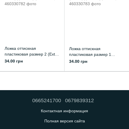
Ложка оттискная
Ложка оттискная
пластиковая размер 2 (Extra
пластиковая размер 1
Small) для н/ч (оранжевая)
(PEDO) для в/ч (красная)
34.00 грн
34.00 грн
0665241700
0679839312
Контактная информация
Полная версия сайта