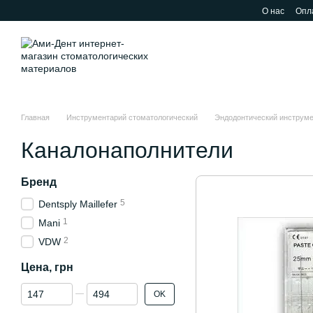
Перейти к основному контенту
О нас
Опла
Главная
Инструментарий стоматологический
Эндодонтический инструм
Каналонаполнители
Бренд
5
Dentsply Maillefer
1
Mani
2
VDW
Цена, грн
От Цена, грн
До Цена, грн
OK