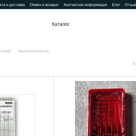
та и доставка
Обмен и возврат
Контактная информация
Блог
Отзыв
Каталог
ентарий
Каналонаполнители
С