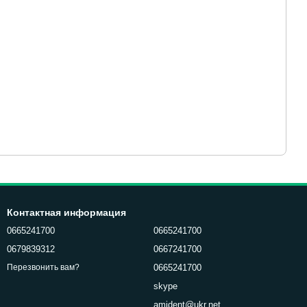
Контактная информация
0665241700
0665241700
0679839312
0667241700
0665241700
Перезвонить вам?
skype
amident@ukr.net