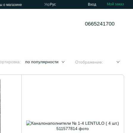
Мой заказ
Укр
Рус
Вход
ы о магазине
0665241700
ортировка:
по популярности
Отображение: