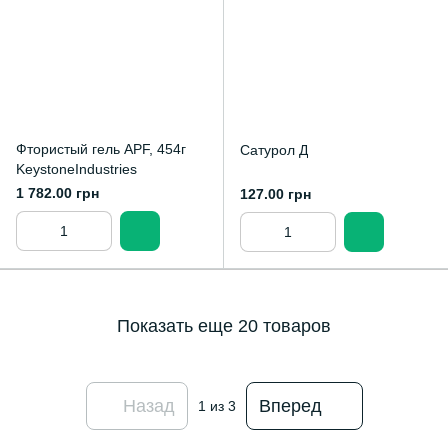
Фтористый гель APF, 454г
Сатурол Д
KeystoneIndustries
1 782.00 грн
127.00 грн
Показать еще 20 товаров
Назад
Вперед
1
из 3