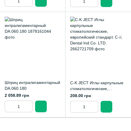
Шприц интралигаментарный
C-K JECT Иглы карпульные
DA.060.180
стоматологические,
европейский стандарт. C-K
2 058.89 грн
208.00 грн
Dental Ind.Co. LTD.