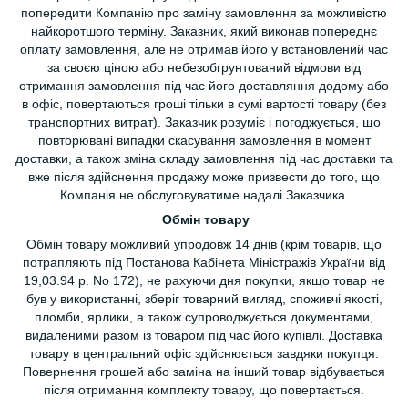
попередити Компанію про заміну замовлення за можливістю
найкоротшого терміну. Заказник, який виконав попереднє
оплату замовлення, але не отримав його у встановлений час
за своєю ціною або небезобгрунтований відмови від
отримання замовлення під час його доставляння додому або
в офіс, повертаються гроші тільки в сумі вартості товару (без
транспортних витрат). Заказчик розуміє і погоджується, що
повторювані випадки скасування замовлення в момент
доставки, а також зміна складу замовлення під час доставки та
вже після здійснення продажу може призвести до того, що
Компанія не обслуговуватиме надалі Заказчика.
Обмін товару
Обмін товару можливий упродовж 14 днів (крім товарів, що
потрапляють під Постанова Кабінета Міністражів України від
19,03.94 р. No 172), не рахуючи дня покупки, якщо товар не
був у використанні, зберіг товарний вигляд, споживчі якості,
пломби, ярлики, а також супроводжується документами,
видаленими разом із товаром під час його купівлі. Доставка
товару в центральний офіс здійснюється завдяки покупця.
Повернення грошей або заміна на інший товар відбувається
після отримання комплекту товару, що повертається.