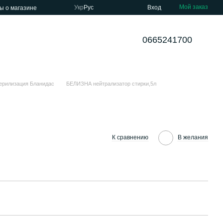
Мой заказ
Укр
Рус
Вход
ы о магазине
0665241700
ерилизация Бланидас
БЕЛИЗНА нейтрализатор стирки,5л
К сравнению
В желания