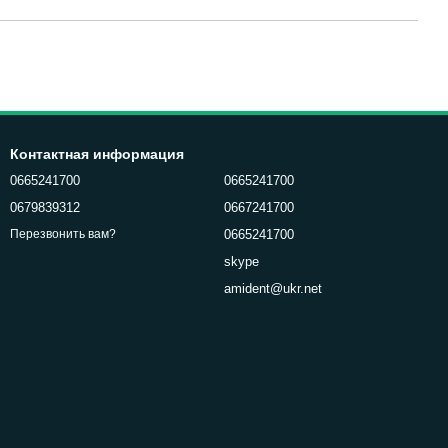
Контактная информация
0665241700
0665241700
0679839312
0667241700
0665241700
Перезвонить вам?
skype
amident@ukr.net